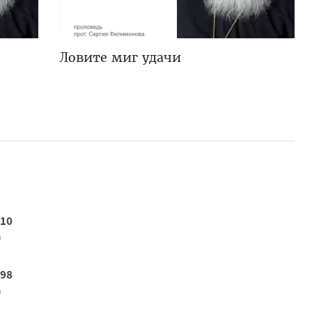
Ловите миг удачи
 10
а
 98
а