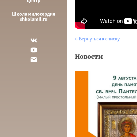
центр
Школа милосердия
shkolamil.ru
← Вернуться к списку
Новости