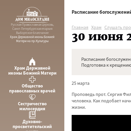
Расписание богослужени
Русская Православная Церковь,
Главная
Храм
Слушать пр
Санкт-Петербургская епархия
30 июня 2
Выборгское благочиние
Храм Державной иконы Божией
Матери на пр.Культуры
Расписание богослуже
Подготовка к крещению
Храм Державной
иконы Божией Матери
25 марта
Общество
православных врачей
Проповедь прот. Сергия Фил
человека. Как подобает нач
Сестричество
жизни.
милосердия
Духовно-
просветительский