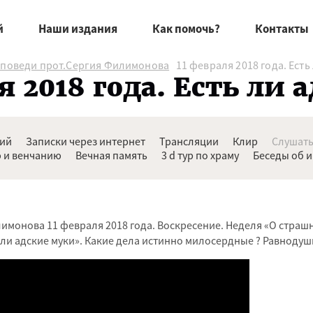
й
Наши издания
Как помочь?
Контакты
оповеди прот.Сергия Филимонова
11 февраля 2018 года. Есть
я 2018 года. Есть ли
ний
Записки через интернет
Трансляции
Клир
Слушать
 и венчанию
Вечная память
3 d тур по храму
Беседы об 
имонова 11 февраля 2018 года. Воскресение. Неделя «О стра
 ли адские муки». Какие дела истинно милосердные ? Равнодуш