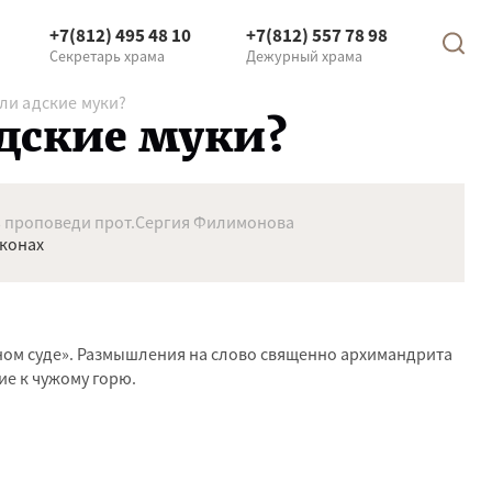
+7(812) 495 48 10
+7(812) 557 78 98
Секретарь храма
Дежурный храма
 ли адские муки?
 адские муки?
 проповеди прот.Сергия Филимонова
иконах
шном суде». Размышления на слово священно архимандрита
ие к чужому горю.