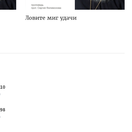
Ловите миг удачи
 10
а
 98
а