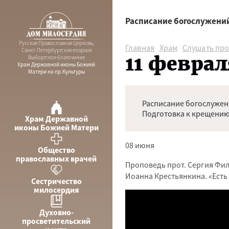
Расписание богослужени
Русская Православная Церковь,
Главная
Храм
Слушать пр
Санкт-Петербургская епархия
11 феврал
Выборгское благочиние
Храм Державной иконы Божией
Матери на пр.Культуры
Расписание богослуже
Подготовка к крещению
Храм Державной
иконы Божией Матери
08 июня
Общество
православных врачей
Проповедь прот. Сергия Фил
Иоанна Крестьянкина. «Есть
Сестричество
милосердия
Духовно-
просветительский