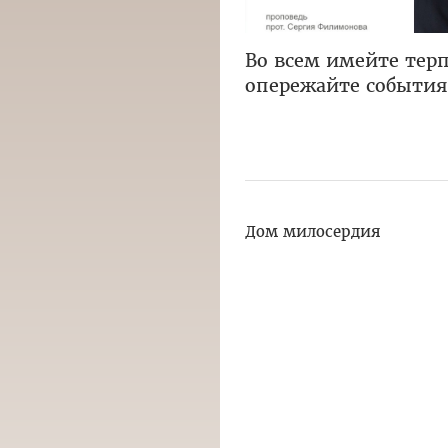
Во всем имейте терп
опережайте событи
Дом милосердия