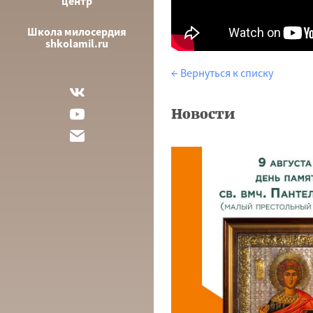
центр
Школа милосердия
shkolamil.ru
← Вернуться к списку
Новости