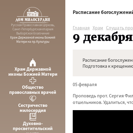
Расписание богослужени
Русская Православная Церковь,
Главная
Храм
Слушать пр
Санкт-Петербургская епархия
9 декабря
Выборгское благочиние
Храм Державной иконы Божией
Матери на пр.Культуры
Расписание богослуже
Подготовка к крещению
Храм Державной
иконы Божией Матери
05 февраля
Общество
православных врачей
Проповедь прот. Сергия Фил
отшельников. Удалиться, чт
Сестричество
милосердия
Духовно-
просветительский