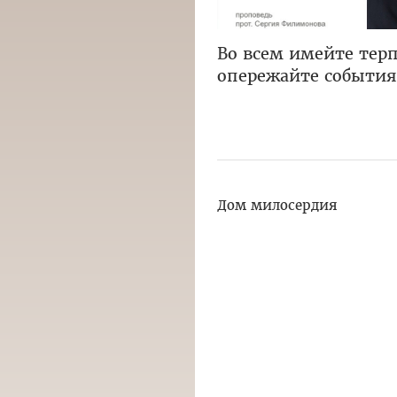
Во всем имейте терп
опережайте событи
Дом милосердия