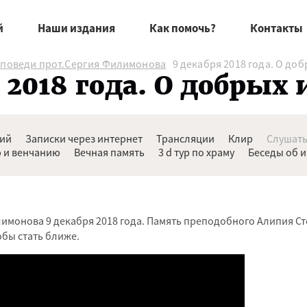
й
Наши издания
Как помочь?
Контакты
оповеди прот.Сергия Филимонова
9 декабря 2018 года. О доб
 2018 года. О добрых
ний
Записки через интернет
Трансляции
Клир
Слушать
 и венчанию
Вечная память
3 d тур по храму
Беседы об 
имонова 9 декабря 2018 года. Память преподобного Алипия Ст
обы стать ближе.