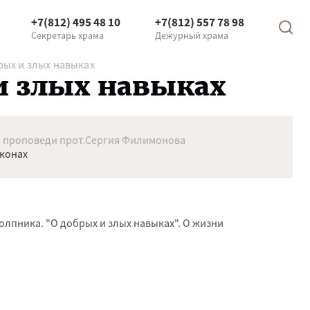
+7(812) 495 48 10
+7(812) 557 78 98
Секретарь храма
Дежурный храма
рых и злых навыках
 и злых навыках
 проповеди прот.Сергия Филимонова
иконах
олпника. "О добрых и злых навыках". О жизни