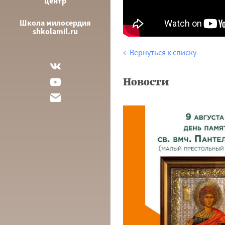
центр
Школа милосердия
shkolamil.ru
← Вернуться к списку
Новости