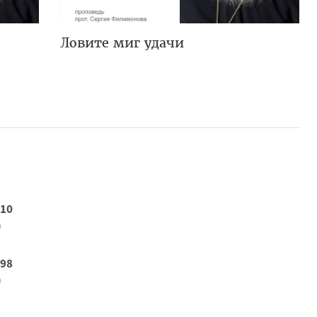
Ловите миг удачи
 10
а
 98
а