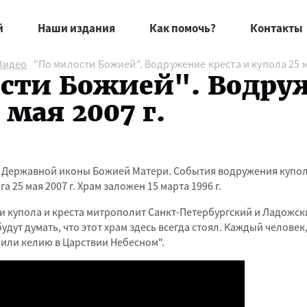
й
Наши издания
Как помочь?
Контакты
Видео
"По милости Божией". Водружение креста и купола 25 ма
сти Божией". Водруж
 мая 2007 г.
 Державной иконы Божией Матери. События водружения купола
 25 мая 2007 г. Храм заложен 15 марта 1996 г.
 купола и креста митрополит Санкт-Петербургский и Ладожский
удут думать, что этот храм здесь всегда стоял. Каждый челове
оили келию в Царствии Небесном".