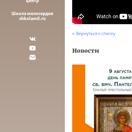
центр
Школа милосердия
shkolamil.ru
← Вернуться к списку
Новости