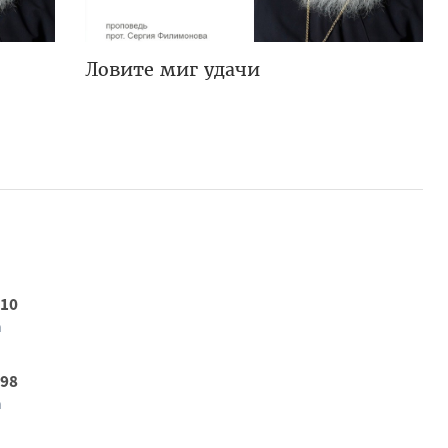
Ловите миг удачи
 10
а
 98
а