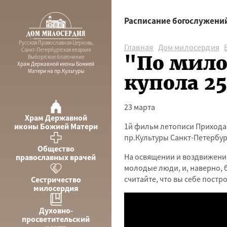
Расписание богослужени
Русская Православная Церковь,
Главная
Дом милосердия
Санкт-Петербургская епархия
"По мило
Выборгское благочиние
Храм Державной иконы Божией
Матери на пр.Культуры
купола 25
23 марта
Храм Державной
иконы Божией Матери
1й фильм летописи Прихода
пр.Культуры Санкт-Петербурга
Общество
На освящении и воздвижении
православных врачей
молодые люди, и, наверно, б
считайте, что вы себе постр
Сестричество
милосердия
Духовно-
просветительский