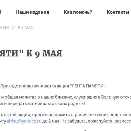
й
Наши издания
Как помочь?
Контакты
АМЯТИ" К 9 МАЯ
ЯТИ" К 9 МАЯ
 Приходе вновь начинается акция "ЛЕНТА ПАМЯТИ".
и и общая молитва о наших близких, служивших в Великую отеч
я и передать материалы о своих родных!
ть в этой акции, просим оформить странички о своих родствен
очту
airisu@yandex.ru
до 2 мая. Не забудьте, пожалуйста, разме