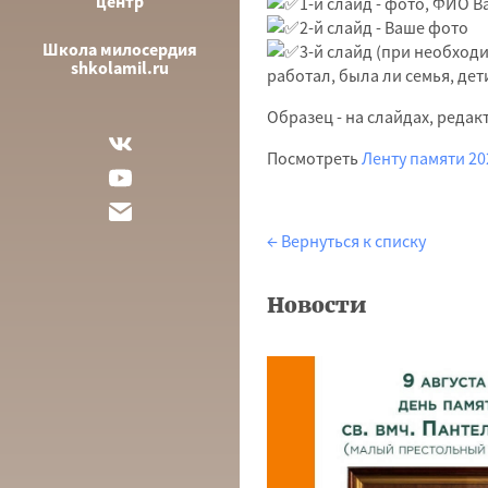
центр
1-й слайд - фото, ФИО 
2-й слайд - Ваше фото
Школа милосердия
3-й слайд (при необходи
shkolamil.ru
работал, была ли семья, дети
Образец - на слайдах, редак
Посмотреть
Ленту памяти 20
← Вернуться к списку
Новости