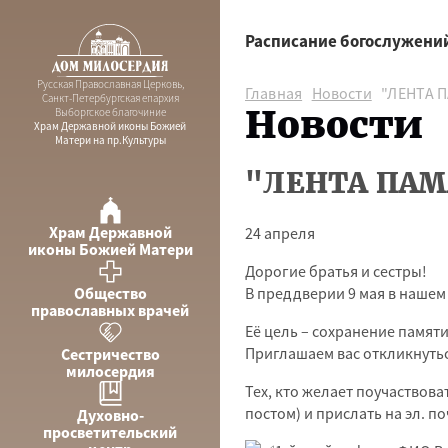
Расписание богослужени
Русская Православная Церковь,
Главная
Новости
"ЛЕНТА П
Санкт-Петербургская епархия
Новости
Выборгское благочиние
Храм Державной иконы Божией
Матери на пр.Культуры
"ЛЕНТА ПАМ
Храм Державной
24 апреля
иконы Божией Матери
Дорогие братья и сестры!
В преддверии 9 мая в нашем
Общество
православных врачей
Её цель – сохранение памят
Приглашаем вас откликнутьс
Сестричество
милосердия
Тех, кто желает поучаствова
постом) и прислать на эл. п
Духовно-
просветительский