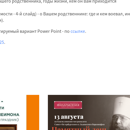
Вашего родственника, годы жизни, кем он Вам приходится
мости - 4-й слайд) - о Вашем родственнике: где и кем воевал, и
).
тируемый вариант Power Point - по
ссылке
.
25
.