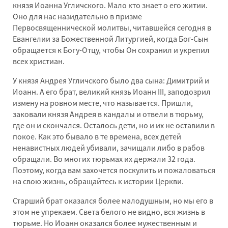
князя Иоанна Угличского. Мало кто знает о его житии.
Оно для нас назидательно в призме
Первосвященнической молитвы, читавшейся сегодня в
Евангелии за Божественной Литургией, когда Бог-Сын
обращается к Богу-Отцу, чтобы Он сохранил и укрепил
всех христиан.
У князя Андрея Угличского было два сына: Димитрий и
Иоанн. А его брат, великий князь Иоанн III, заподозрил
измену на ровном месте, что называется. Пришли,
заковали князя Андрея в кандалы и отвели в тюрьму,
где он и скончался. Осталось дети, но и их не оставили в
покое. Как это бывало в те времена, всех детей
ненавистных людей убивали, зачищали либо в рабов
обращали. Во многих тюрьмах их держали 32 года.
Поэтому, когда вам захочется поскулить и пожаловаться
на свою жизнь, обращайтесь к истории Церкви.
Старший брат оказался более малодушным, но мы его в
этом не упрекаем. Света белого не видно, вся жизнь в
тюрьме. Но Иоанн оказался более мужественным и