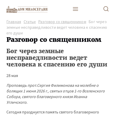
Главная
Статьи
Разговор со священником
Бог через
земные несправедливости ведет человека к спасению
его души
Разговор со священником
Бог через земные
несправедливости ведет
человека к спасению его души
28 мая
Проповедь прот.Сергия Филимонова на молебне о
болящих 1 июня 2026 г., святых отцов 1-го Вселенского
Собора, святого благоверного князя Иоанна
Угличского
.
Сегодня празднуется память святого благоверного