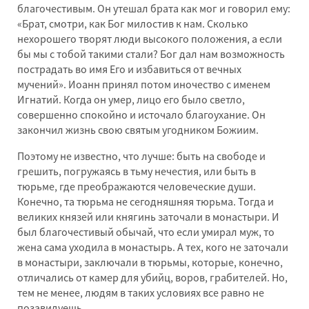
благочестивым. Он утешал брата как мог и говорил ему:
«Брат, смотри, как Бог милостив к нам. Сколько
нехорошего творят люди высокого положения, а если
бы мы с тобой такими стали? Бог дал нам возможность
пострадать во имя Его и избавиться от вечных
мучений». Иоанн принял потом иночество с именем
Игнатий. Когда он умер, лицо его было светло,
совершенно спокойно и источало благоухание. Он
закончил жизнь свою святым угодником Божиим.
Поэтому не известно, что лучше: быть на свободе и
грешить, погружаясь в тьму нечестия, или быть в
тюрьме, где преображаются человеческие души.
Конечно, та тюрьма не сегодняшняя тюрьма. Тогда и
великих князей или княгинь заточали в монастыри. И
был благочестивый обычай, что если умирал муж, то
жена сама уходила в монастырь. А тех, кого не заточали
в монастыри, заключали в тюрьмы, которые, конечно,
отличались от камер для убийц, воров, грабителей. Но,
тем не менее, людям в таких условиях все равно не
позавидуешь.