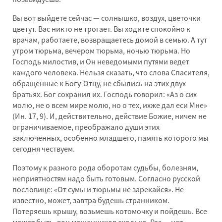
Вы вот выйдете сейчас — солнышко, воздух, цветочки
цветут. Вас никто не трогает. Вы ходите спокойно к
врачам, работаете, возвращаетесь домой в семью. А тут
утром тюрьма, вечером тюрьма, ночью тюрьма. Но
Господь милостив, и Он неведомыми путями ведет
каждого человека. Нельзя сказать, что слова Спасителя,
обращенные к Богу-Отцу, не сбылись на этих двух
братьях. Бог сохранил их. Господь говорил: «Аз о сих
молю, не о всем мире молю, но о тех, ихже дал еси Мне»
(Ин. 17, 9). И, действительно, действие Божие, ничем не
ограничиваемое, преображало души этих
заключенных, особенно младшего, память которого мы
сегодня чествуем.
Поэтому к разного рода оборотам судьбы, болезням,
неприятностям надо быть готовым. Согласно русской
пословице: «От сумы и тюрьмы не зарекайся». Не
известно, может, завтра будешь странником.
Потеряешь крышу, возьмешь котомочку и пойдешь. Все
может быть, вон мошенников сколько. Раз — нет